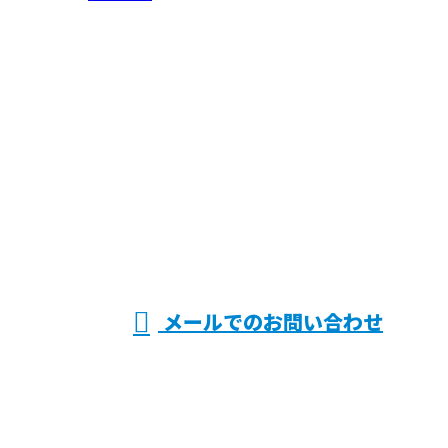
お問い合わせ
お電話でのお問い合わせ
072-808-8548
鉄筋工
受付／8：00～17：30 ※HP関係の営業電話禁止
メールでのお問い合わせ
事なら大阪府寝屋川市・枚方市や滋賀