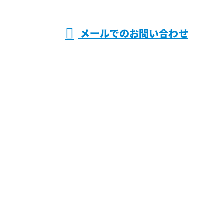
受付／8：00～17：30 ※HP関係の営業電話禁止
メールでのお問い合わせ
事なら大阪府寝屋川市・枚方市や滋賀
県近江八幡市などで活動する株式会社
上原へ
ホーム
業務案内
各種募集
施工実績
会社概要
ブログ
お問い合わせ
サイトマップ