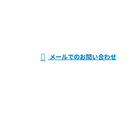
072-808-8548
鉄筋工
受付／8：00～17：30 ※HP関係の営業電話禁止
メールでのお問い合わせ
事なら大阪府寝屋川市・枚方市や滋賀
県近江八幡市などで活動する株式会社
上原へ
ホーム
業務案内
各種募集