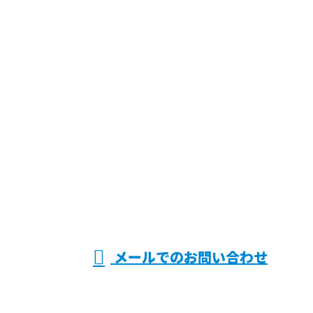
お問い合わせ
お電話でのお問い合わせ
072-808-8548
鉄筋工
受付／8：00～17：30 ※HP関係の営業電話禁止
メールでのお問い合わせ