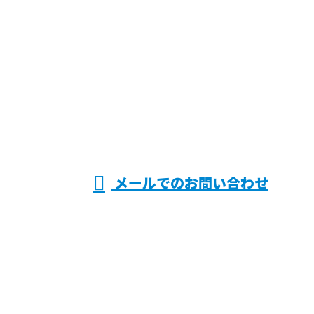
お電話でのお問い合わせ
072-808-8548
鉄筋工
受付／8：00～17：30 ※HP関係の営業電話禁止
メールでのお問い合わせ
事なら大阪府寝屋川市・枚方市や滋賀
県近江八幡市などで活動する株式会社
上原へ