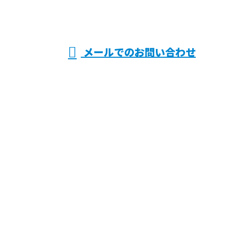
受付／8：00～17：30 ※HP関係の営業電話禁止
メールでのお問い合わせ
事なら大阪府寝屋川市・枚方市や滋賀
県近江八幡市などで活動する株式会社
上原へ
ホーム
業務案内
各種募集
施工実績
会社概要
ブログ